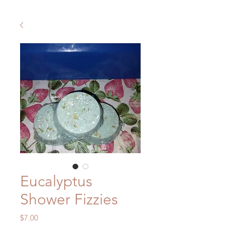
Eucalyptus
Shower Fizzies
Price
$7.00