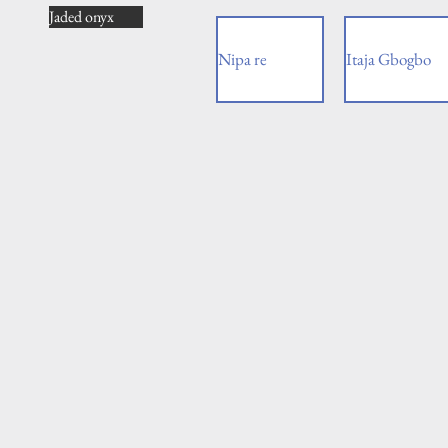
Jaded onyx
Nipa re
Itaja Gbogbo