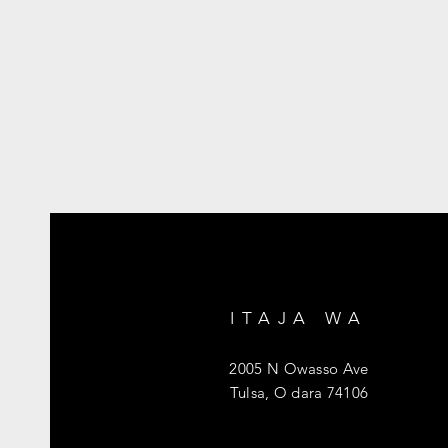
ITAJA WA
2005 N Owasso Ave
Tulsa, O dara 74106