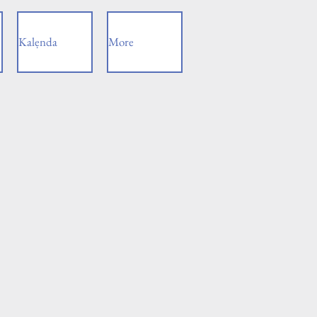
Kalẹnda
More