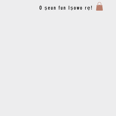
O ṣeun fun Iṣowo rẹ!