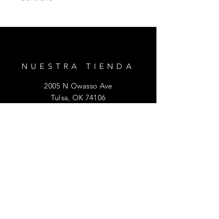
Este producto contiene flor de
guisante de mariposa, flor de maíz,
lavanda, hibisco y hoja de
frambuesa.
NUESTRA TIENDA
2005 N Owasso Ave
Tulsa, OK 74106
AYUDAR
Envío y devoluciones